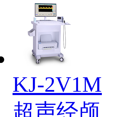
KJ-2V1M
超声经颅