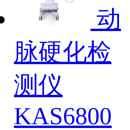
动
脉硬化检
测仪
KAS6800