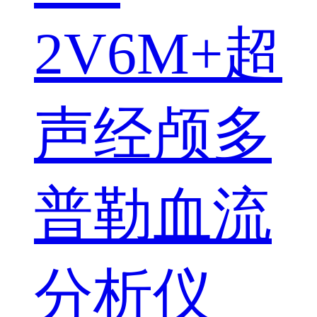
2V6M+超
声经颅多
普勒血流
分析仪