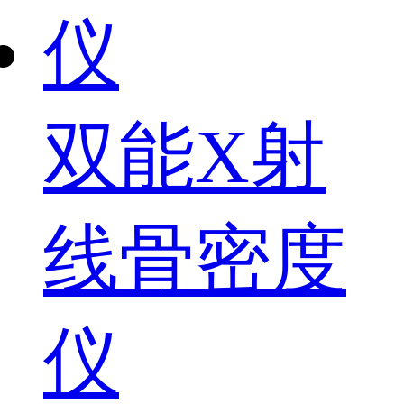
双能X射
线骨密度
仪