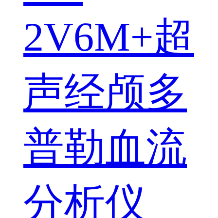
2V6M+超
声经颅多
普勒血流
分析仪