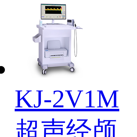
KJ-2V1M
超声经颅