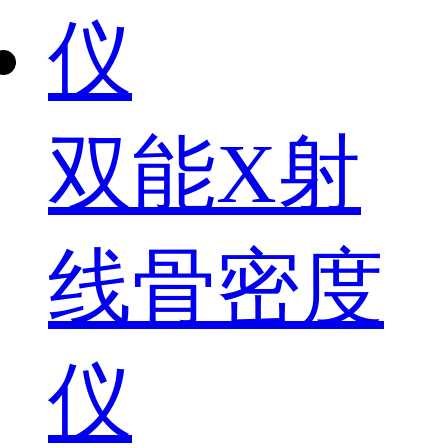
双能X射
线骨密度
仪