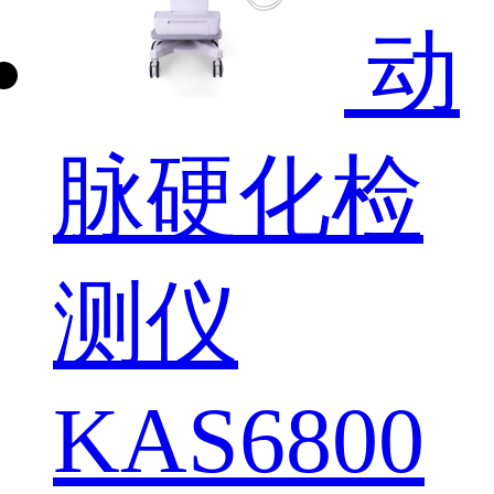
动
脉硬化检
测仪
KAS6800