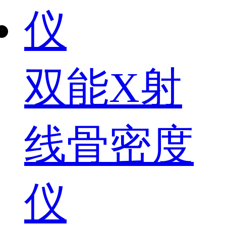
双能X射
线骨密度
仪