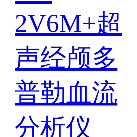
2V6M+超
声经颅多
普勒血流
分析仪