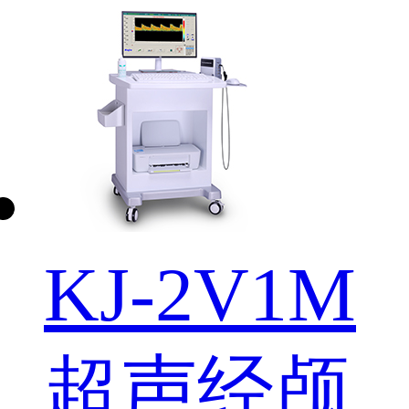
KJ-2V1M
超声经颅