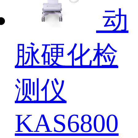
动
脉硬化检
测仪
KAS6800