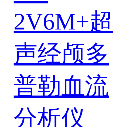
2V6M+超
声经颅多
普勒血流
分析仪