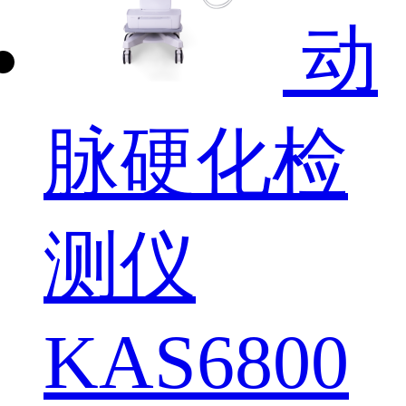
动
脉硬化检
测仪
KAS6800