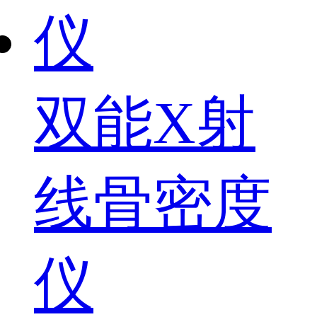
双能X射
线骨密度
仪