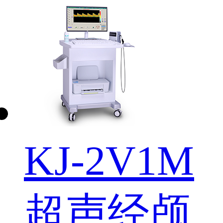
KJ-2V1M
超声经颅