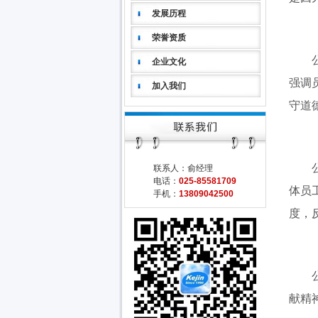
发展历程
荣誉资质
公司
企业文化
强调
加入我们
守道
公司
联系人：俞经理
电话：
025-85581709
体员
手机：
13809042500
度，
公司
献精