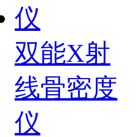
双能X射
线骨密度
仪