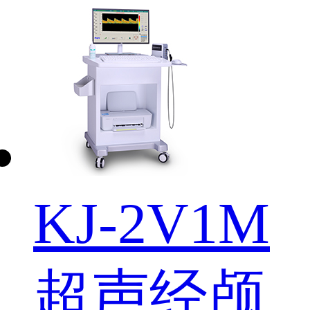
KJ-2V1M
超声经颅