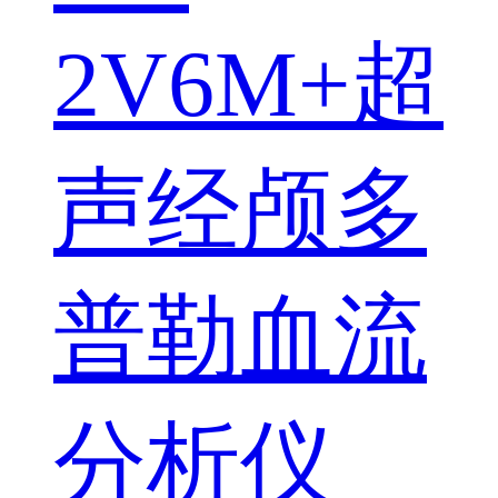
2V6M+超
声经颅多
普勒血流
分析仪