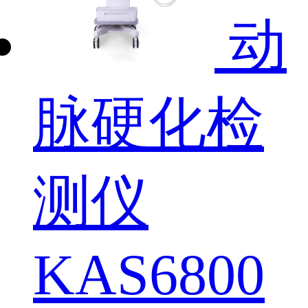
动
脉硬化检
测仪
KAS6800