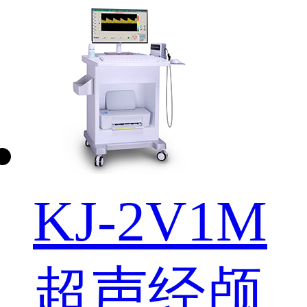
KJ-2V1M
超声经颅