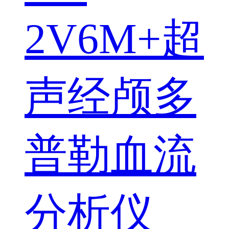
2V6M+超
声经颅多
普勒血流
分析仪