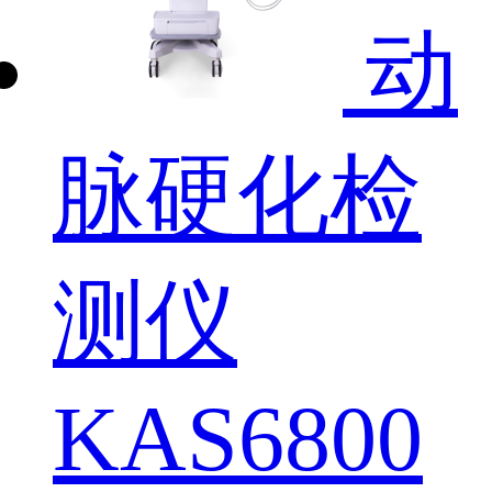
动
脉硬化检
测仪
KAS6800