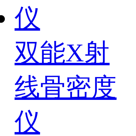
双能X射
线骨密度
仪