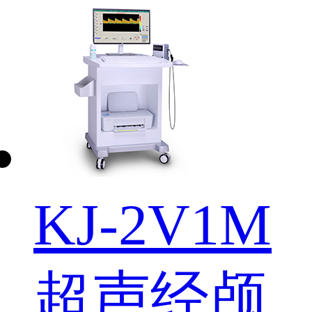
KJ-2V1M
超声经颅