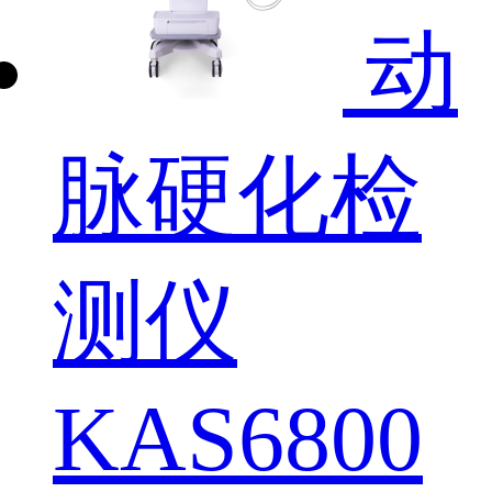
动
脉硬化检
测仪
KAS6800