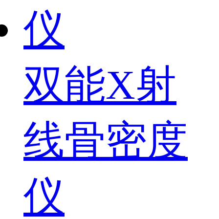
双能X射
线骨密度
仪