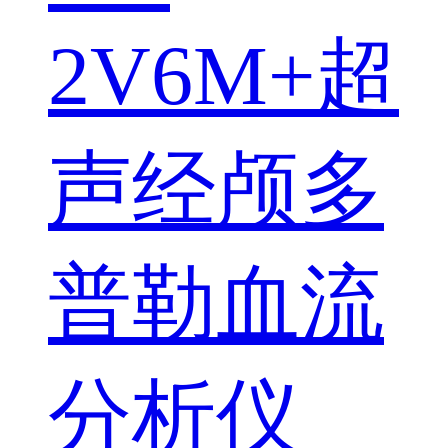
2V6M+超
声经颅多
普勒血流
分析仪