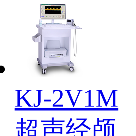
KJ-2V1M
超声经颅