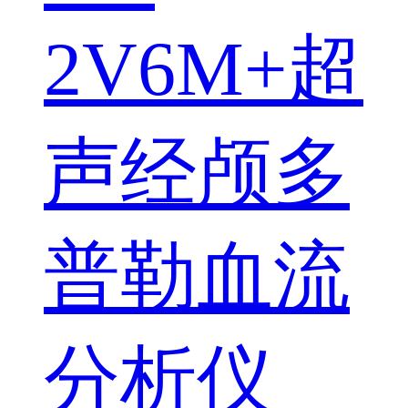
2V6M+超
声经颅多
普勒血流
分析仪