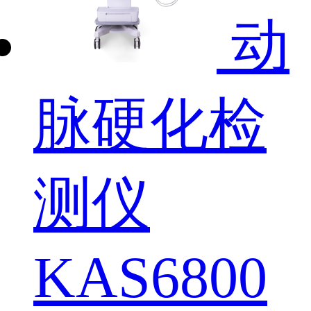
动
脉硬化检
测仪
KAS6800