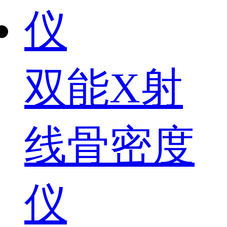
双能X射
线骨密度
仪