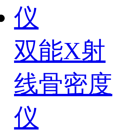
双能X射
线骨密度
仪