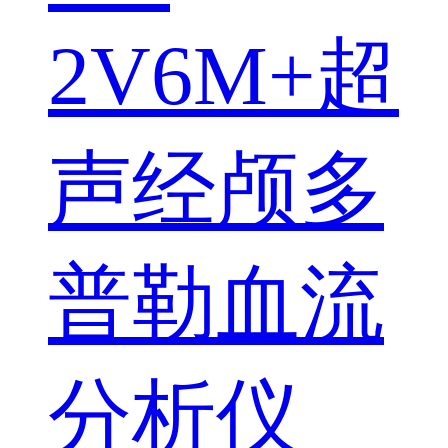
2V6M+超
声经颅多
普勒血流
分析仪