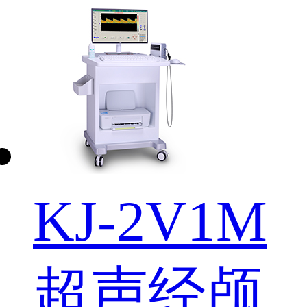
KJ-2V1M
超声经颅