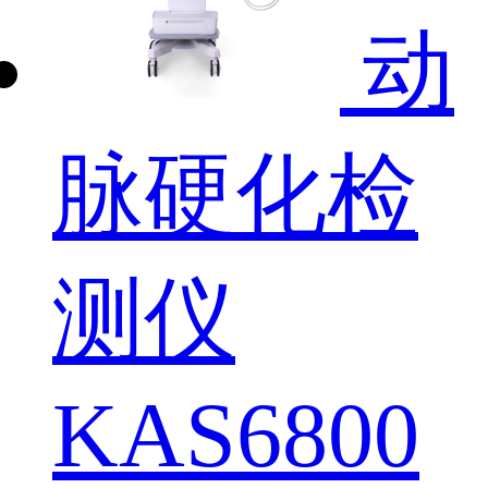
动
脉硬化检
测仪
KAS6800