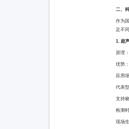
二、
作为国
足不
1. 
原理
优势
应用
代表型
支持桡
检测时
现场生