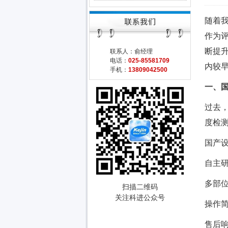
随着
作为
断提升
联系人：俞经理
电话：
025-85581709
内较
手机：
13809042500
一、
过去
度检测
国产
自主研
多部
扫描二维码
关注科进公众号
操作
售后