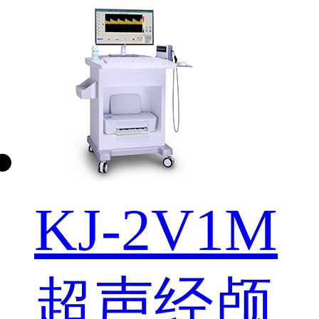
KJ-2V1M
超声经颅