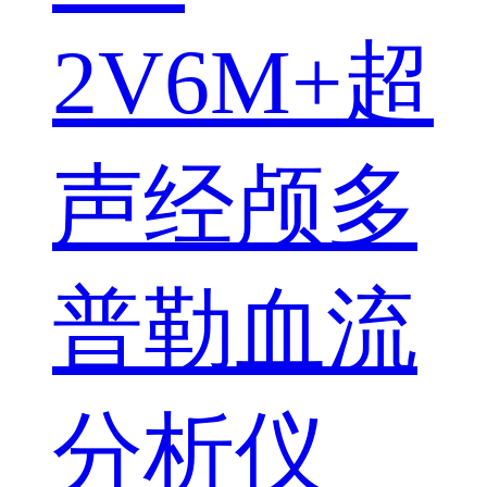
2V6M+超
声经颅多
普勒血流
分析仪