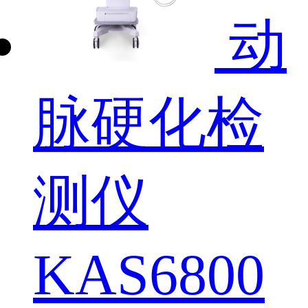
动
脉硬化检
测仪
KAS6800