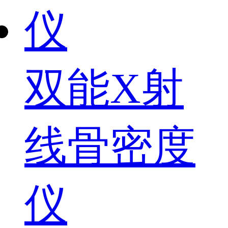
双能X射
线骨密度
仪