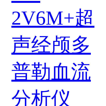
2V6M+超
声经颅多
普勒血流
分析仪