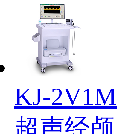
KJ-2V1M
超声经颅