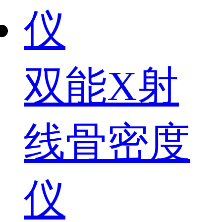
双能X射
线骨密度
仪