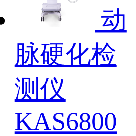
动
脉硬化检
测仪
KAS6800