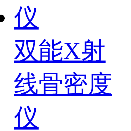
双能X射
线骨密度
仪