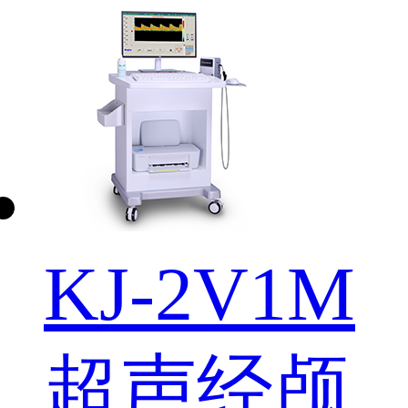
KJ-2V1M
超声经颅