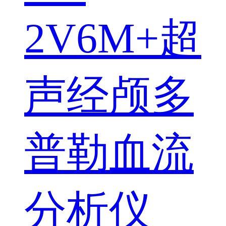
2V6M+超
声经颅多
普勒血流
分析仪