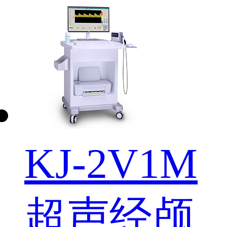
KJ-2V1M
超声经颅