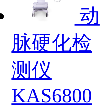
动
脉硬化检
测仪
KAS6800