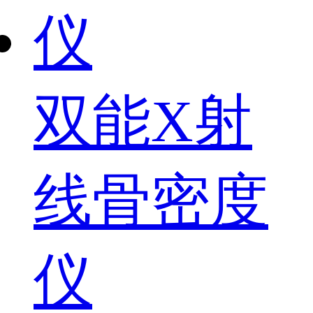
双能X射
线骨密度
仪