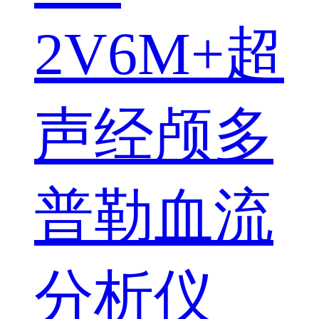
2V6M+超
声经颅多
普勒血流
分析仪