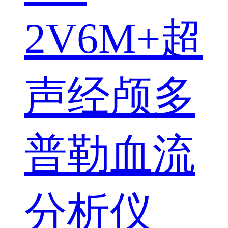
2V6M+超
声经颅多
普勒血流
分析仪