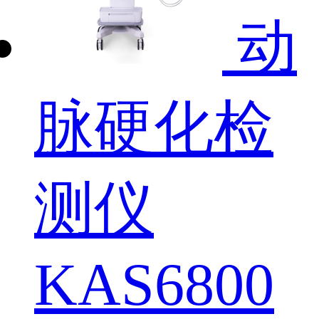
动
脉硬化检
测仪
KAS6800