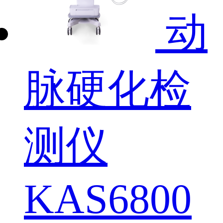
动
脉硬化检
测仪
KAS6800