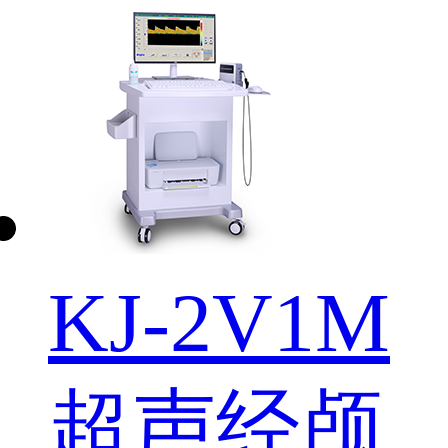
KJ-2V1M
超声经颅