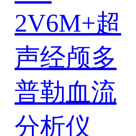
2V6M+超
声经颅多
普勒血流
分析仪