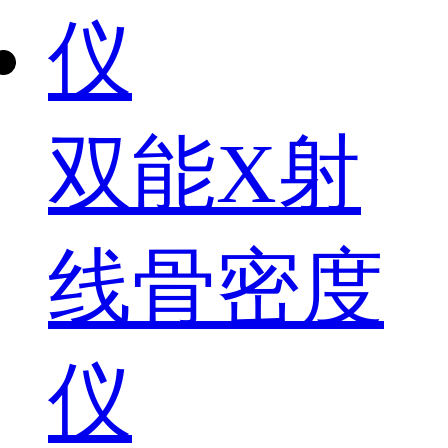
双能X射
线骨密度
仪