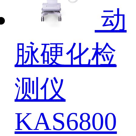
动
脉硬化检
测仪
KAS6800