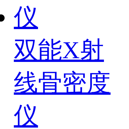
双能X射
线骨密度
仪