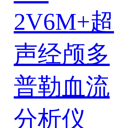
2V6M+超
声经颅多
普勒血流
分析仪