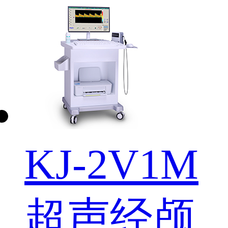
KJ-2V1M
超声经颅