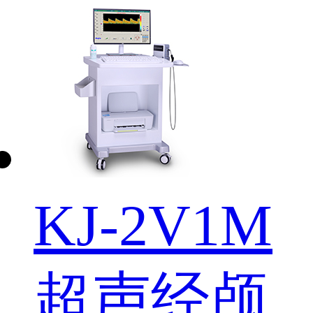
KJ-2V1M
超声经颅