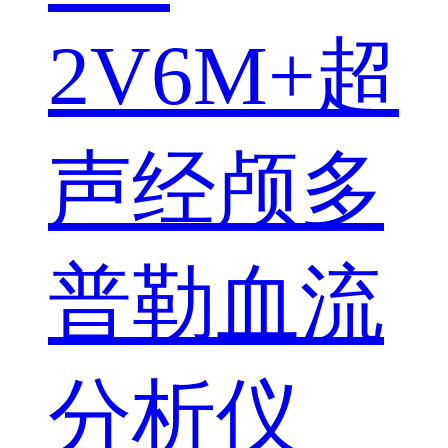
2V6M+超
声经颅多
普勒血流
分析仪