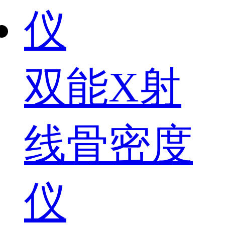
双能X射
线骨密度
仪