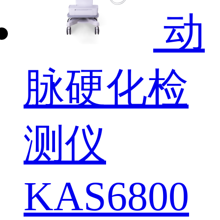
动
脉硬化检
测仪
KAS6800