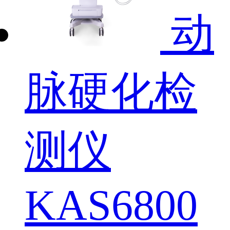
动
脉硬化检
测仪
KAS6800