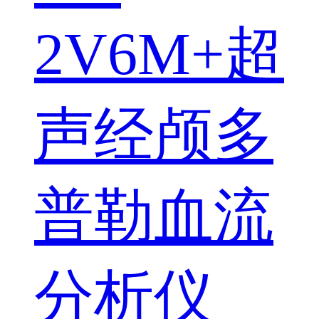
2V6M+超
声经颅多
普勒血流
分析仪