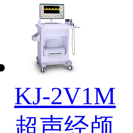
KJ-2V1M
超声经颅