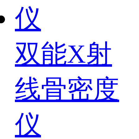
双能X射
线骨密度
仪