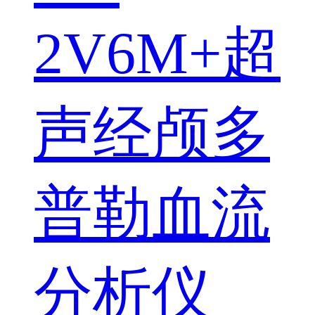
2V6M+超
声经颅多
普勒血流
分析仪