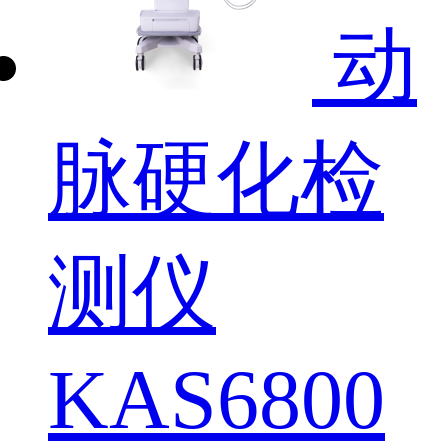
动
脉硬化检
测仪
KAS6800