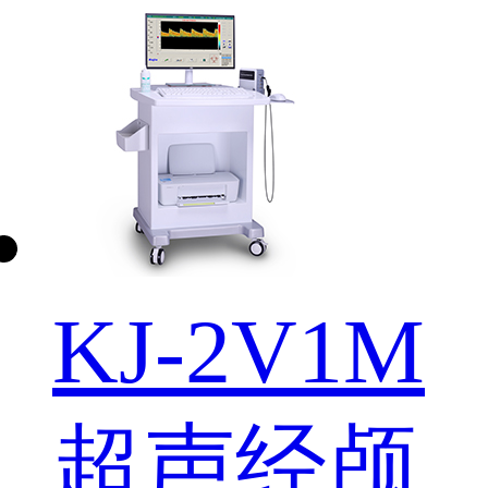
KJ-2V1M
超声经颅