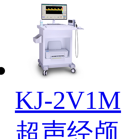
KJ-2V1M
超声经颅