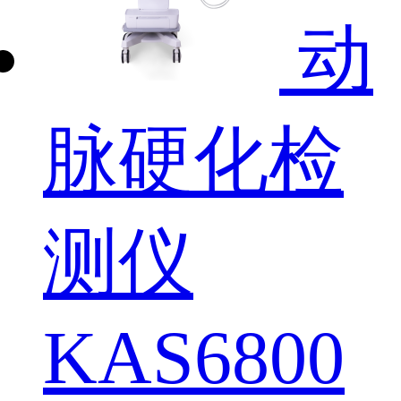
动
脉硬化检
测仪
KAS6800