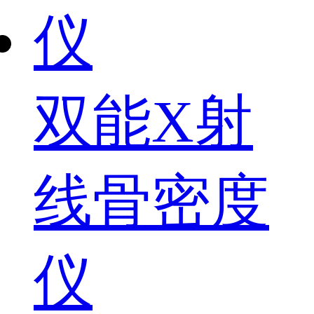
双能X射
线骨密度
仪