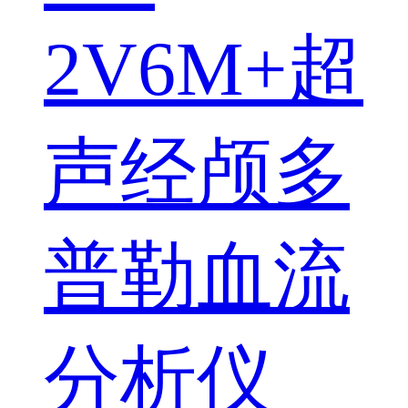
2V6M+超
声经颅多
普勒血流
分析仪