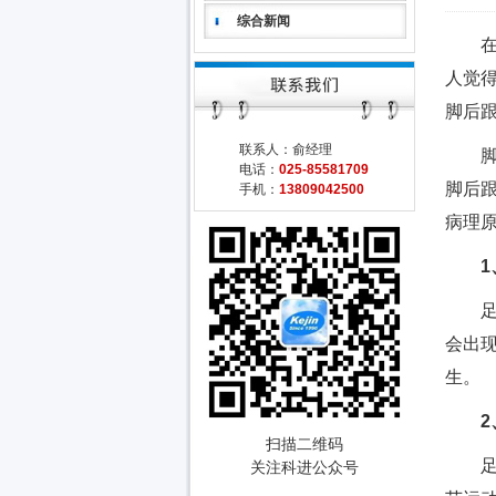
综合新闻
在生
人觉
脚后
联系人：俞经理
脚后
电话：
025-85581709
脚后
手机：
13809042500
病理
1、
足后
会出
生。
2、
扫描二维码
足部
关注科进公众号