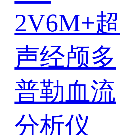
2V6M+超
声经颅多
普勒血流
分析仪