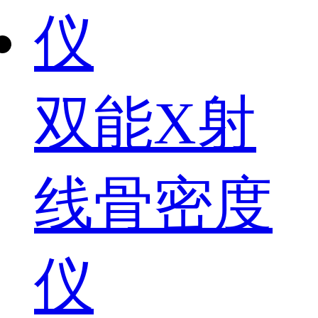
双能X射
线骨密度
仪