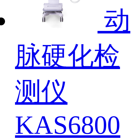
动
脉硬化检
测仪
KAS6800