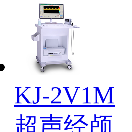
KJ-2V1M
超声经颅