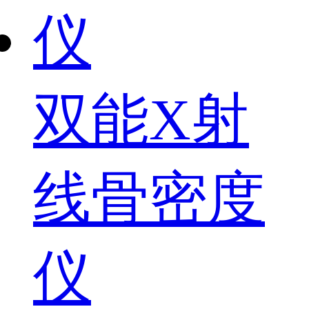
双能X射
线骨密度
仪