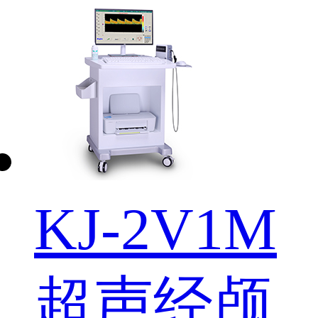
KJ-2V1M
超声经颅