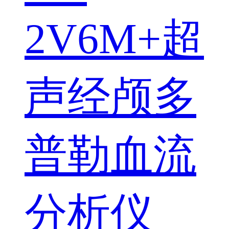
2V6M+超
声经颅多
普勒血流
分析仪