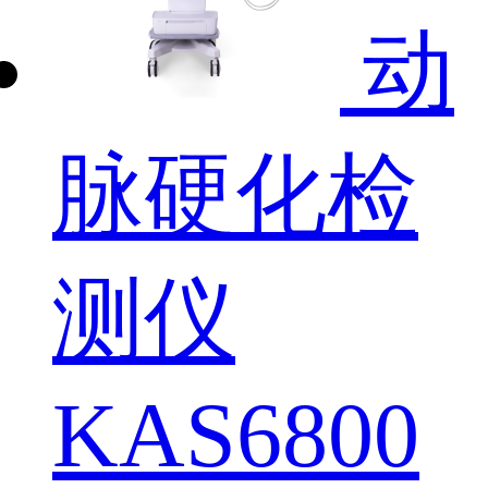
动
脉硬化检
测仪
KAS6800