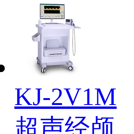
KJ-2V1M
超声经颅