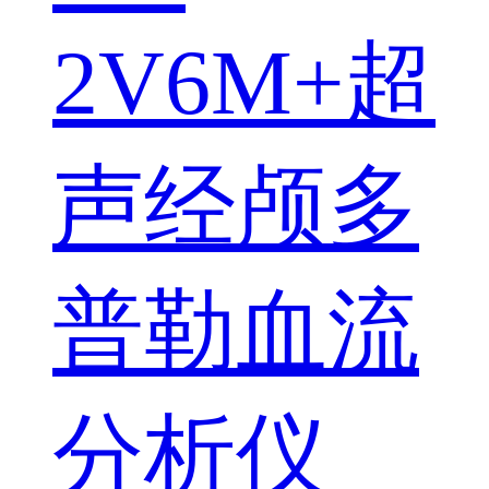
2V6M+超
声经颅多
普勒血流
分析仪