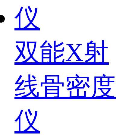
双能X射
线骨密度
仪