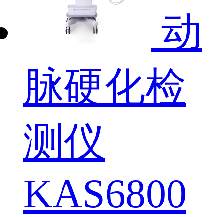
动
脉硬化检
测仪
KAS6800