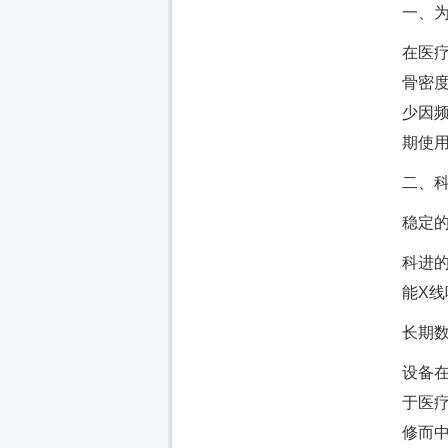
一、为
在医
骨密
少因
期使
二、科
稳定
科进的
能X
长期
设备
于医
修而