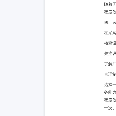
随着
密度
四、
在采
核查设
关注
了解
合理
选择
务能
密度
一次、