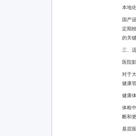
本地
国产
定期
的关
三、
医院
对于
健康
健康
体检
断和
基层