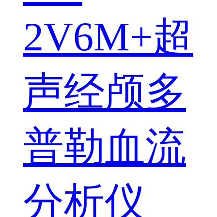
2V6M+超
声经颅多
普勒血流
分析仪