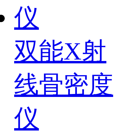
双能X射
线骨密度
仪