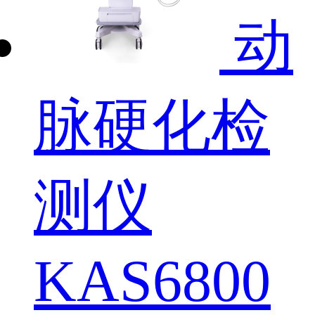
动
脉硬化检
测仪
KAS6800