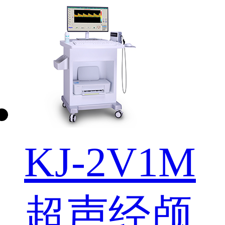
KJ-2V1M
超声经颅