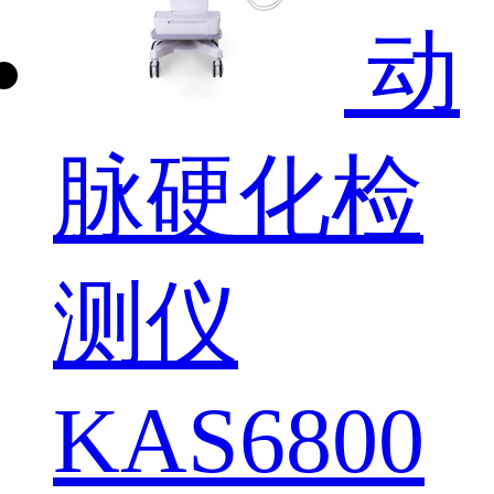
动
脉硬化检
测仪
KAS6800