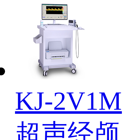
KJ-2V1M
超声经颅