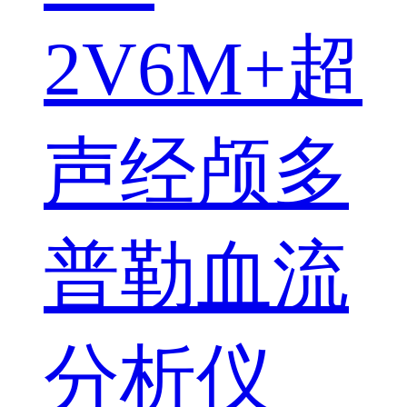
2V6M+超
声经颅多
普勒血流
分析仪