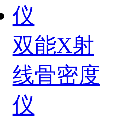
双能X射
线骨密度
仪