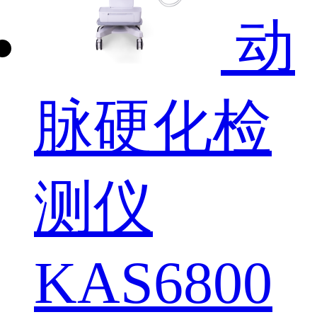
动
脉硬化检
测仪
KAS6800