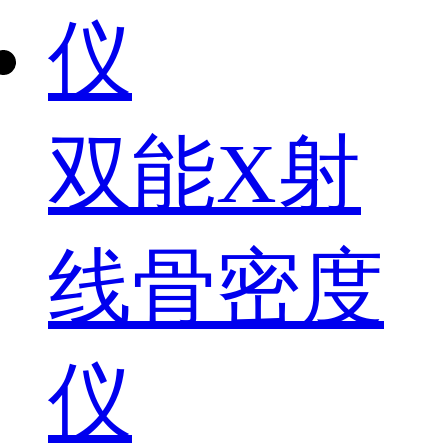
双能X射
线骨密度
仪