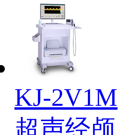
KJ-2V1M
超声经颅