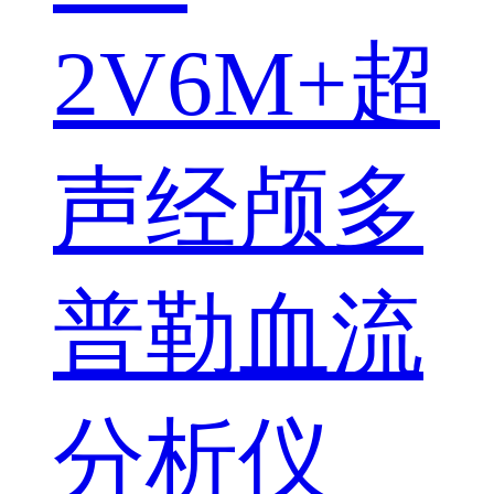
2V6M+超
声经颅多
普勒血流
分析仪