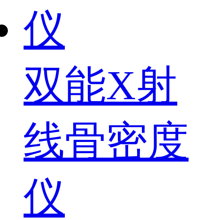
双能X射
线骨密度
仪