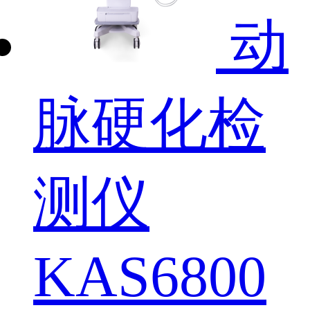
动
脉硬化检
测仪
KAS6800