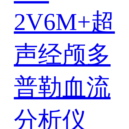
2V6M+超
声经颅多
普勒血流
分析仪