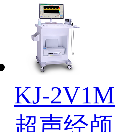
KJ-2V1M
超声经颅