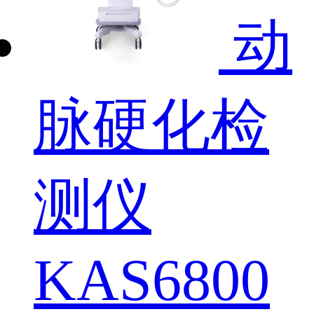
动
脉硬化检
测仪
KAS6800