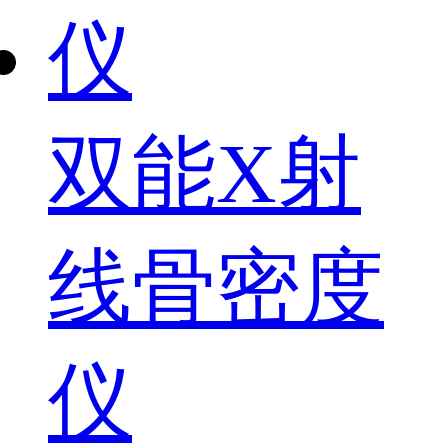
双能X射
线骨密度
仪