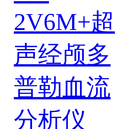
2V6M+超
声经颅多
普勒血流
分析仪