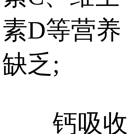
素D等营养
缺乏;
钙吸收