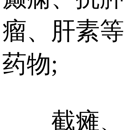
瘤、肝素等
药物;
截瘫、