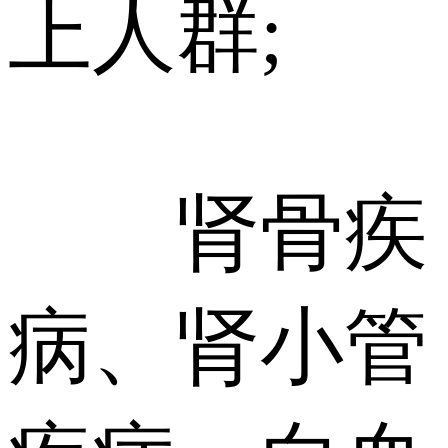
上人群;
肾骨疾
病、肾小管