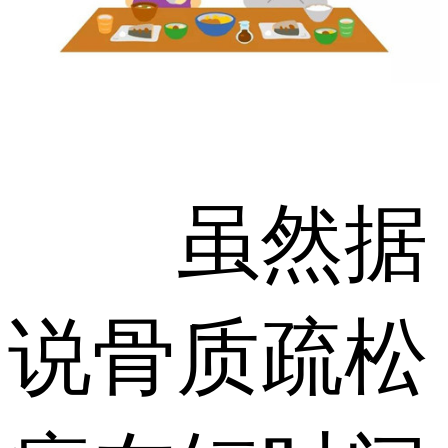
虽然据
说骨质疏松