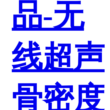
品-无
线超声
骨密度