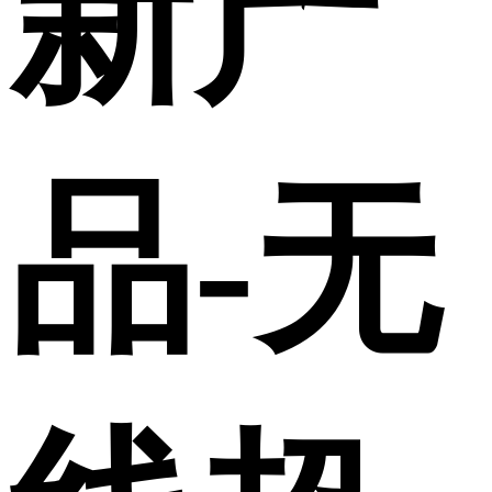
新产
品-无