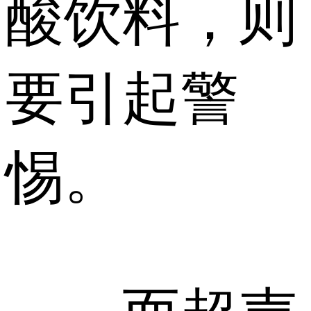
酸饮料，则
要引起警
惕。