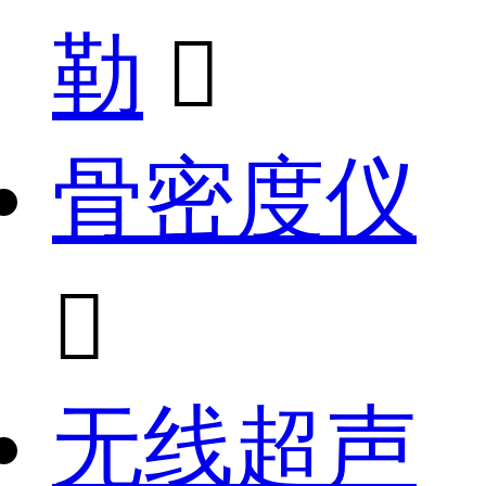
勒

骨密度仪

无线超声