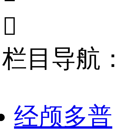

栏目导航：
经颅多普