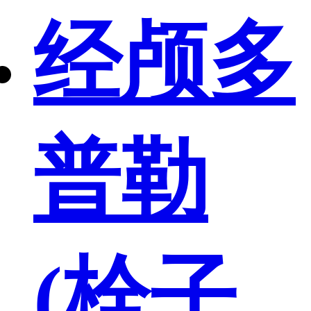
经颅多
普勒
(栓子