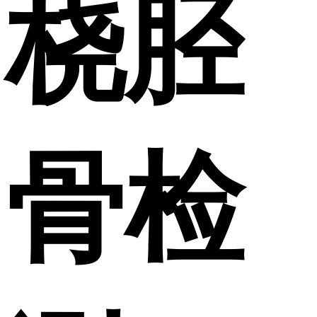
桡胫
骨检