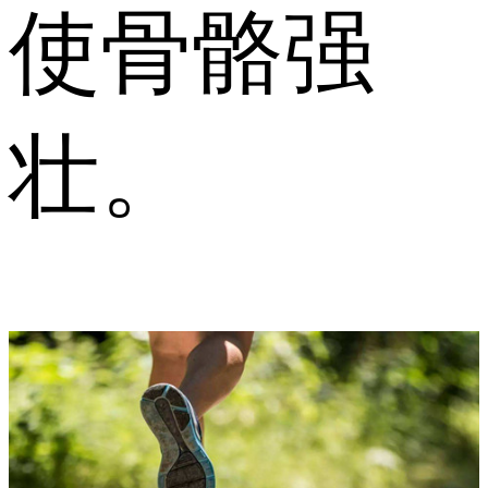
使骨骼强
壮。